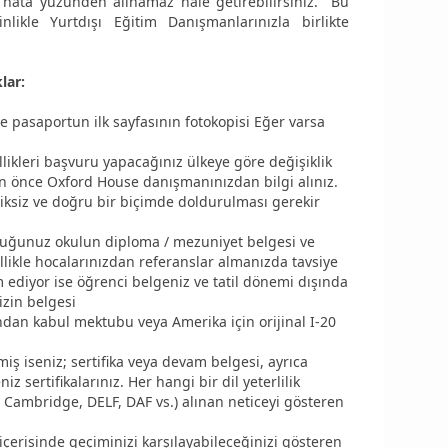
ir hata yüzünden alınamaz hale getirebilirsiniz. Bu
nlikle Yurtdışı Eğitim Danışmanlarınızla birlikte
klar:
e pasaportun ilk sayfasının fotokopisi Eğer varsa
likleri başvuru yapacağınız ülkeye göre değişiklik
en önce Oxford House danışmanınızdan bilgi alınız.
ksiz ve doğru bir biçimde doldurulması gerekir
ğunuz okulun diploma / mezuniyet belgesi ve
ellikle hocalarınızdan referanslar almanızda tavsiye
m ediyor ise öğrenci belgeniz ve tatil dönemi dışında
izin belgesi
an kabul mektubu veya Amerika için orijinal I-20
iş iseniz; sertifika veya devam belgesi, ayrıca
z sertifikalarınız. Her hangi bir dil yeterlilik
S, Cambridge, DELF, DAF vs.) alınan neticeyi gösteren
çerisinde geçiminizi karşılayabileceğinizi gösteren