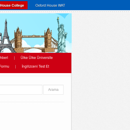
 House College
Oxford House WAT
hberi
|
Ülke Ülke Üniversite
 Formu
|
İngilizceni Test Et