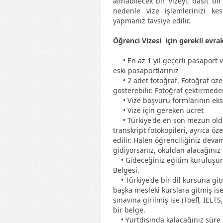
alınabilecek bir vizeyi, basit b
nedenle vize işlemlerinizi kesi
yapmanız tavsiye edilir.
Öğrenci Vizesi için gerekli evra
• En az 1 yıl geçerli pasaport v
eski pasaportlarınız
• 2 adet fotoğraf. Fotoğraf özel
gösterebilir. Fotoğraf çektirmed
• Vize başvuru formlarının eksi
• Vize için gereken ücret
• Türkiye'de en son mezun oldu
transkript fotokopileri, ayrıca öz
edilir. Halen öğrenciliğiniz deva
gidiyorsanız, okuldan alacağınız 
• Gideceğiniz eğitim kuruluşund
Belgesi.
• Türkiye'de bir dil kursuna gitm
başka mesleki kurslara gitmiş iseni
sınavına girilmiş ise (Toefl, IELT
bir belge.
• Yurtdışında kalacağınız süre i