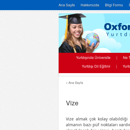
Ana Sayfa
Hakkımızda
Bilgi Formu
Yurtdışında Üniversite
|
Ne T
Yurtdışı Dil Eğitimi
|
Yurt
« Ana Sayfa
Vize
Vize almak çok kolay olabildiği 
almanın bazı püf noktaları vardır