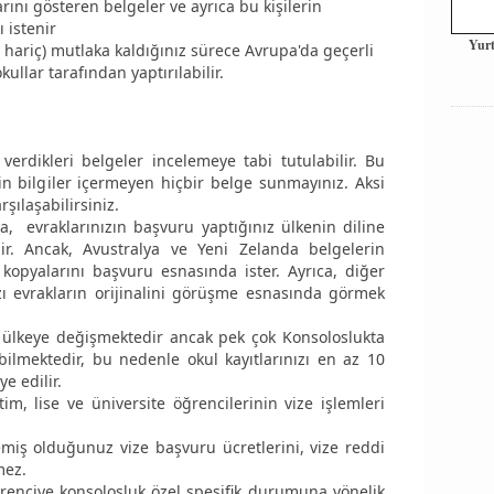
ını gösteren belgeler ve ayrıca bu kişilerin
 istenir
Yurt
 hariç) mutlaka kaldığınız sürece Avrupa'da geçerli
okullar tarafından yaptırılabilir.
rdikleri belgeler incelemeye tabi tutulabilir. Bu
in bilgiler içermeyen hiçbir belge sunmayınız. Aksi
rşılaşabilirsiniz.
 evraklarınızın başvuru yaptığınız ülkenin diline
ir. Ancak, Avustralya ve Yeni Zelanda belgelerin
li kopyalarını başvuru esnasında ister. Ayrıca, diğer
zı evrakların orijinalini görüşme esnasında görmek
ülkeye değişmektedir ancak pek çok Konsoloslukta
bilmektedir, bu nedenle okul kayıtlarınızı en az 10
e edilir.
m, lise ve üniversite öğrencilerinin vize işlemleri
.
iş olduğunuz vize başvuru ücretlerini, vize reddi
mez.
enciye konsolosluk özel spesifik durumuna yönelik