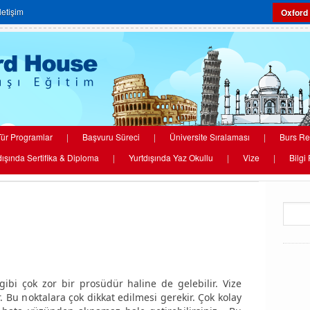
İletişim
Oxford
ür Programlar
|
Başvuru Süreci
|
Üniversite Sıralaması
|
Burs Re
dışında Sertifika & Diploma
|
Yurtdışında Yaz Okullu
|
Vize
|
Bilgi
gibi çok zor bir prosüdür haline de gelebilir. Vize
. Bu noktalara çok dikkat edilmesi gerekir. Çok kolay