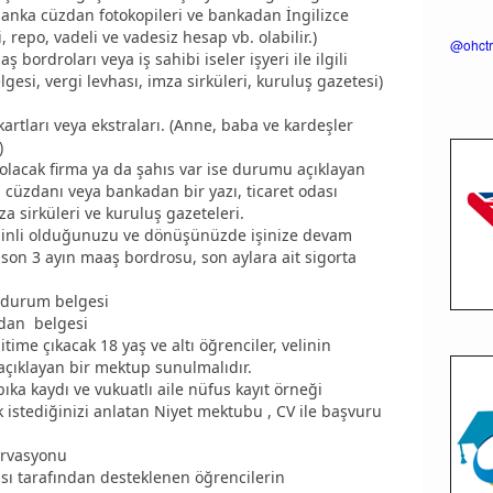
 banka cüzdan fotokopileri ve bankadan İngilizce
, repo, vadeli ve vadesiz hesap vb. olabilir.)
@ohctr
 bordroları veya iş sahibi iseler işyeri ile ilgili
elgesi, vergi levhası, imza sirküleri, kuruluş gazetesi)
ı.
rtları veya ekstraları. (Anne, baba ve kardeşler
 )
olacak firma ya da şahıs var ise durumu açıklayan
 cüzdanı veya bankadan bir yazı, ticaret odası
mza sirküleri ve kuruluş gazeteleri.
izinli olduğunuzu ve dönüşünüzde işinize devam
 son 3 ayın maaş bordrosu, son aylara ait sigorta
k durum belgesi
zdan belgesi
time çıkacak 18 yaş ve altı öğrenciler, velinin
 açıklayan bir mektup sunulmalıdır.
a kaydı ve vukuatlı aile nüfus kayıt örneği
istediğinizi anlatan Niyet mektubu , CV ile başvuru
ervasyonu
ı tarafından desteklenen öğrencilerin