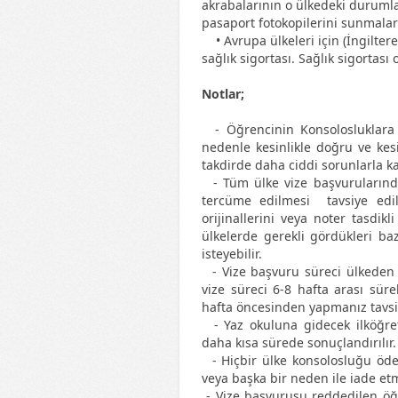
akrabalarının o ülkedeki durumlar
pasaport fotokopilerini sunmaları
• Avrupa ülkeleri için (İngiltere
sağlık sigortası. Sağlık sigortası 
Notlar;
- Öğrencinin Konsolosluklara ve
nedenle kesinlikle doğru ve kes
takdirde daha ciddi sorunlarla ka
- Tüm ülke vize başvurularında,
tercüme edilmesi tavsiye edil
orijinallerini veya noter tasdik
ülkelerde gerekli gördükleri ba
isteyebilir.
- Vize başvuru süreci ülkeden 
vize süreci 6-8 hafta arası süre
hafta öncesinden yapmanız tavsiy
- Yaz okuluna gidecek ilköğreti
daha kısa sürede sonuçlandırılır
- Hiçbir ülke konsolosluğu ödem
veya başka bir neden ile iade et
- Vize başvurusu reddedilen öğr