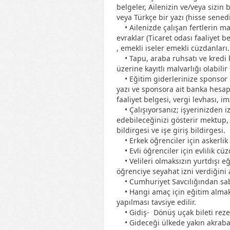
belgeler, Ailenizin ve/veya sizin
veya Türkçe bir yazı (hisse senedi
• Ailenizde çalışan fertlerin maaş
evraklar (Ticaret odası faaliyet b
, emekli iseler emekli cüzdanlar
• Tapu, araba ruhsatı ve kredi ka
üzerine kayıtlı malvarlığı olabilir
• Eğitim giderlerinize sponsor 
yazı ve sponsora ait banka hesap
faaliyet belgesi, vergi levhası, i
• Çalışıyorsanız; işyerinizden 
edebileceğinizi gösterir mektup,
bildirgesi ve işe giriş bildirgesi.
• Erkek öğrenciler için askerli
• Evli öğrenciler için evlilik cü
• Velileri olmaksızın yurtdışı eği
öğrenciye seyahat izni verdiğini
• Cumhuriyet Savcılığından sabık
• Hangi amaç için eğitim almak 
yapılması tavsiye edilir.
• Gidiş- Dönüş uçak bileti rez
• Gideceği ülkede yakın akrabas