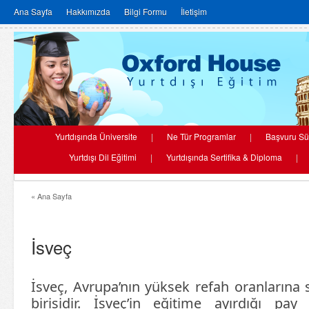
Ana Sayfa
Hakkımızda
Bilgi Formu
İletişim
Yurtdışında Üniversite
|
Ne Tür Programlar
|
Başvuru Sü
Yurtdışı Dil Eğitimi
|
Yurtdışında Sertifika & Diploma
|
« Ana Sayfa
İsveç
İsveç, Avrupa’nın yüksek refah oranlarına 
birisidir. İsveç’in eğitime ayırdığı p