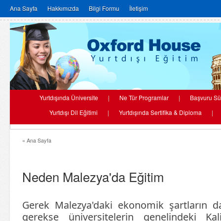
Ana Sayfa
Hakkımızda
Bilgi Formu
İletişim
Yurtdışında Üniversite
|
Ne Tür Programlar
|
Başvuru Sü
Yurtdışı Dil Eğitimi
|
Yurtdışında Sertifika & Diploma
|
« Ana Sayfa
Neden Malezya'da Eğitim
Gerek Malezya'daki ekonomik şartların d
gerekse üniversitelerin genelindeki Kali