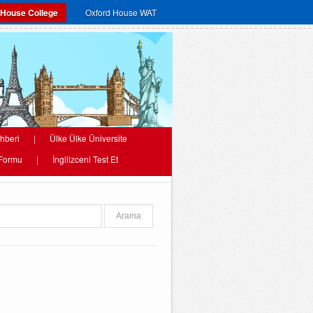
 House College
Oxford House WAT
hberi
|
Ülke Ülke Üniversite
 Formu
|
İngilizceni Test Et