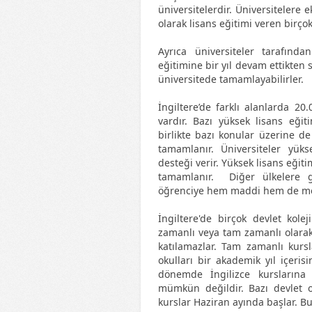
üniversitelerdir. Üniversitelere 
olarak lisans eğitimi veren birçok
Ayrıca üniversiteler tarafında
eğitimine bir yıl devam ettikten 
üniversitede tamamlayabilirler.
İngiltere’de farklı alanlarda 2
vardır. Bazı yüksek lisans eği
birlikte bazı konular üzerine de
tamamlanır. Üniversiteler yük
desteği verir. Yüksek lisans eğiti
tamamlanır. Diğer ülkelere
öğrenciye hem maddi hem de mesl
İngiltere'de birçok devlet kolej
zamanlı veya tam zamanlı olarak 
katılamazlar. Tam zamanlı kursl
okulları bir akademik yıl içeri
dönemde İngilizce kurslarına
mümkün değildir. Bazı devlet o
kurslar Haziran ayında başlar. B