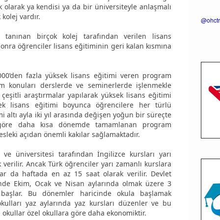
ek olarak ya kendisi ya da bir üniversiteyle anlaşmalı
 kolej vardır.
@ohctr
n tanınan birçok kolej tarafından verilen lisans
sonra öğrenciler lisans eğitiminin geri kalan kısmına
0.000’den fazla yüksek lisans eğitimi veren program
tim konuları derslerde ve seminerlerde işlenmekle
 çeşitli araştırmalar yapılarak yüksek lisans eğitimi
sek lisans eğitimi boyunca öğrencilere her türlü
mi altı ayla iki yıl arasında değişen yoğun bir süreçte
 göre daha kısa dönemde tamamlanan program
eki açıdan önemli kakılar sağlamaktadır.
i ve üniversitesi tarafından İngilizce kursları yarı
verilir. Ancak Türk öğrenciler yarı zamanlı kurslara
ar da haftada en az 15 saat olarak verilir. Devlet
sinde Ekim, Ocak ve Nisan aylarında olmak üzere 3
 başlar. Bu dönemler haricinde okula başlamak
kulları yaz aylarında yaz kursları düzenler ve bu
u okullar özel okullara göre daha ekonomiktir.