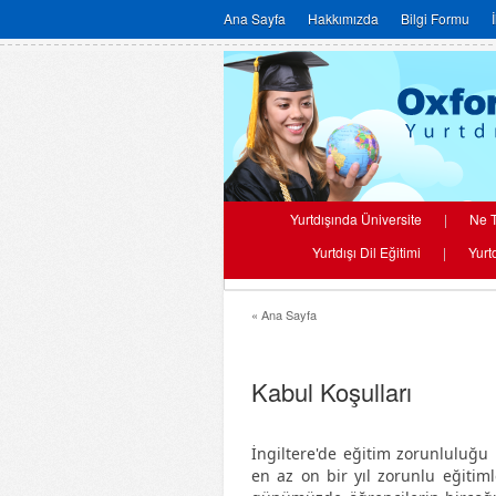
Ana Sayfa
Hakkımızda
Bilgi Formu
Yurtdışında Üniversite
|
Ne T
Yurtdışı Dil Eğitimi
|
Yurt
« Ana Sayfa
Kabul Koşulları
İngiltere'de eğitim zorunluluğu b
en az on bir yıl zorunlu eğitim