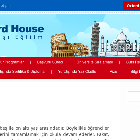
İletişim
Oxford
ür Programlar
|
Başvuru Süreci
|
Üniversite Sıralaması
|
Burs Re
dışında Sertifika & Diploma
|
Yurtdışında Yaz Okullu
|
Vize
|
Bilgi
eş ile on altı yaş arasındadır. Böylelikle öğrenciler
lerini tamamlamak için okula devam ederler. Fakat,