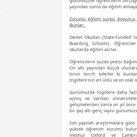
günümüzde öğrencilerin birçoğu 
yaşından sonra da eğitim almaya
Zorunlu eğitim süreci boyunca ö
Bunlar:
Devlet Okulları (State-Funded S
Boarding Schools). Öğrenciler
okullarda eğitim alırlar.
Öğrencilerin yüzde yedisi bağıms
On altı yaşından küçük uluslar
birini tercih ederler ki bunl
İngiltere'nin en ünlü ve en eski 
Günümüzde İngiltere daha fazla
açmış ve varolan üniversitele
gelişmelerden sonra on yıl önce
bir yaş altı genç sayısı günümüz
Son yapılan araştırmalara göre İ
yüksek öğrenim kurumu bulun
meşhur Oxford ve Cambrid