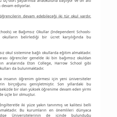
üç-dört yaşlarında anaokuluna başlıyor ve on altı
 devam ediyorlar.
ğrencilerin devam edebileceği iki tür okul vardır.
chools) ve Bağımsız Okullar (Independent Schools-
 okulların belirlediği bir ücret karşılığında bu
ız okul sistemine bağlı okullarda eğitim almaktadır.
arası öğrenciler genelde iki bin bağımsız okuldan
arın aralarında Eton College, Harrow School gibi
okulları da bulunmaktadır.
 insanın öğrenim görmesi için yeni üniversiteler
rin birçoğunu genişletmiştir. Son yıllardaki bu
 sekizde bir olan yüksek öğrenime devam eden yirmi
de üçte bir olmuştur.
ngiltere’de iki yüze yakın tanınmış ve kalitesi belli
maktadır. Bu kurumların en önemlileri dünyaca
ge Üniversitelerinin de içinde bulunduğu