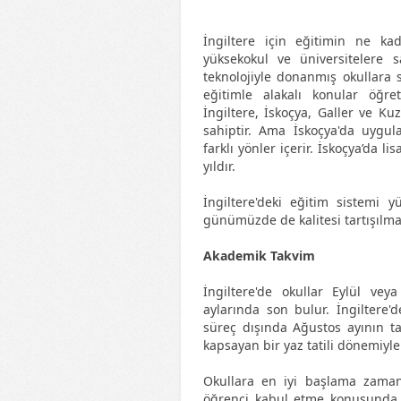
İngiltere için eğitimin ne k
yüksekokul ve üniversitelere
teknolojiyle donanmış okullara 
eğitimle alakalı konular öğretm
İngiltere, İskoçya, Galler ve Ku
sahiptir. Ama İskoçya'da uygul
farklı yönler içerir. İskoçya’da 
yıldır.
İngiltere'deki eğitim sistemi y
günümüzde de kalitesi tartışılma
Akademik Takvim
İngiltere'de okullar Eylül ve
aylarında son bulur. İngiltere'
süreç dışında Ağustos ayının t
kapsayan bir yaz tatili dönemiyle 
Okullara en iyi başlama zaman
öğrenci kabul etme konusunda e