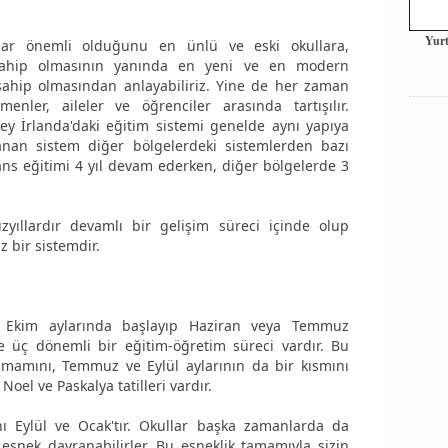
Yurt
adar önemli olduğunu en ünlü ve eski okullara,
 sahip olmasının yanında en yeni ve en modern
sahip olmasından anlayabiliriz. Yine de her zaman
enler, aileler ve öğrenciler arasında tartışılır.
zey İrlanda'daki eğitim sistemi genelde aynı yapıya
anan sistem diğer bölgelerdeki sistemlerden bazı
lisans eğitimi 4 yıl devam ederken, diğer bölgelerde 3
üzyıllardır devamlı bir gelişim süreci içinde olup
z bir sistemdir.
ya Ekim aylarında başlayıp Haziran veya Temmuz
de üç dönemli bir eğitim-öğretim süreci vardır. Bu
amamını, Temmuz ve Eylül aylarının da bir kısmını
Noel ve Paskalya tatilleri vardır.
ı Eylül ve Ocak'tır. Okullar başka zamanlarda da
snek davranabilirler. Bu esneklik tamamıyla sizin