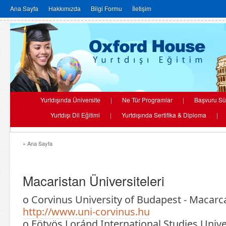
Ana Sayfa
Hakkımızda
Bilgi Formu
İletişim
Yurtdışında Üniversite
|
Ne Tür Programlar
|
Başvuru Sü
Yurtdışı Dil Eğitimi
|
Yurtdışında Sertifika & Diploma
|
« Ana Sayfa
Macaristan Üniversiteleri
o Corvinus University of Budapest - Macarca
http://www.uni-corvinus.hu
o Eötvös Loránd International Studies Unive