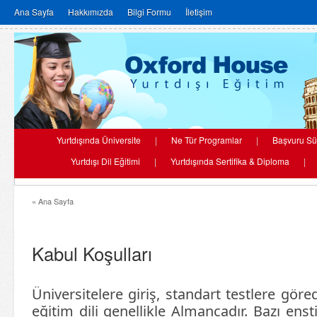
Ana Sayfa
Hakkımızda
Bilgi Formu
İletişim
Yurtdışında Üniversite
|
Ne Tür Programlar
|
Başvuru Sü
Yurtdışı Dil Eğitimi
|
Yurtdışında Sertifika & Diploma
|
« Ana Sayfa
Kabul Koşulları
Üniversitelere giriş, standart testlere göred
eğitim dili genellikle Almancadır. Bazı enst