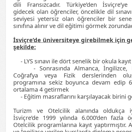
dili Fransızcadır. Türkiye’den İsviçre’
gidecek olan öğrenciler, öncelikle dil sınavı
seviyesi yetersiz olan öğrenciler bir sen
sınıfına alınır ve dil eğitimi görmek zorundad
İsviçre’de üniversiteye girebilmek için g
şekilde:
- LYS sınavı ile dört senelik bir okula kayı
- Sonrasında Almanca, İngilizce, Ma
Coğrafya veya Fizik derslerinden olu
programına sekiz boyunca devam edip 6’
ortalama 4 getirmek
- Eğitim masraflarını karşılayacak birini 
Turizm ve Otelcilik alanında oldukça i
İsviçre’de 1999 yılında 6.000’den fazla 
Otelcilik programlarına kayıt yaptırmıştır.
ve İngilizce verilen kurslarda diploma prog