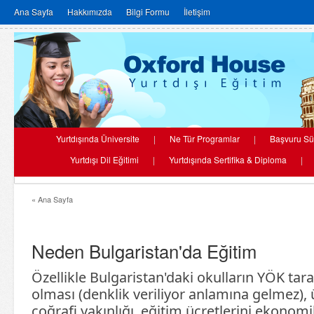
Ana Sayfa
Hakkımızda
Bilgi Formu
İletişim
Yurtdışında Üniversite
|
Ne Tür Programlar
|
Başvuru Sü
Yurtdışı Dil Eğitimi
|
Yurtdışında Sertifika & Diploma
|
« Ana Sayfa
Neden Bulgaristan'da Eğitim
Özellikle Bulgaristan'daki okulların YÖK tar
olması (denklik veriliyor anlamına gelmez),
coğrafi yakınlığı, eğitim ücretlerini ekono