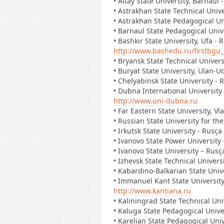
• Altay State University, Barnaul 
• Astrakhan State Technical Unive
• Astrakhan State Pedagogical Uni
• Barnaul State Pedagogical Unive
• Bashkir State University, Ufa - 
http://www.bashedu.ru/firstbgu_
• Bryansk State Technical Univers
• Buryat State University, Ulan-U
• Chelyabinsk State University - 
• Dubna International University 
http://www.uni-dubna.ru
• Far Eastern State University, Vl
• Russian State University for th
• Irkutsk State University - Rusça
• Ivanovo State Power University 
• Ivanovo State University – Rus
• Izhevsk State Technical Universi
• Kabardino-Balkarian State Unive
• Immanuel Kant State University 
http://www.kantiana.ru
• Kaliningrad State Technical Uni
• Kaluga State Pedagogical Univer
• Karelian State Pedagogical Univ