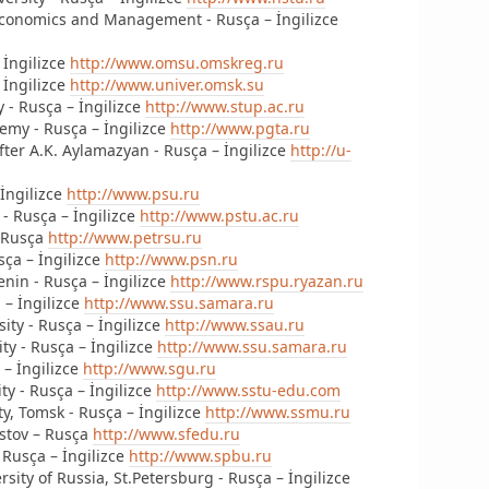
Economics and Management - Rusça – İngilizce
 İngilizce
http://www.omsu.omskreg.ru
 İngilizce
http://www.univer.omsk.su
y - Rusça – İngilizce
http://www.stup.ac.ru
emy - Rusça – İngilizce
http://www.pgta.ru
fter A.K. Aylamazyan - Rusça – İngilizce
http://u-
 İngilizce
http://www.psu.ru
 - Rusça – İngilizce
http://www.pstu.ac.ru
– Rusça
http://www.petrsu.ru
sça – İngilizce
http://www.psn.ru
enin - Rusça – İngilizce
http://www.rspu.ryazan.ru
 – İngilizce
http://www.ssu.samara.ru
ity - Rusça – İngilizce
http://www.ssau.ru
ty - Rusça – İngilizce
http://www.ssu.samara.ru
 – İngilizce
http://www.sgu.ru
ty - Rusça – İngilizce
http://www.sstu-edu.com
ty, Tomsk - Rusça – İngilizce
http://www.ssmu.ru
ostov – Rusça
http://www.sfedu.ru
- Rusça – İngilizce
http://www.spbu.ru
sity of Russia, St.Petersburg - Rusça – İngilizce