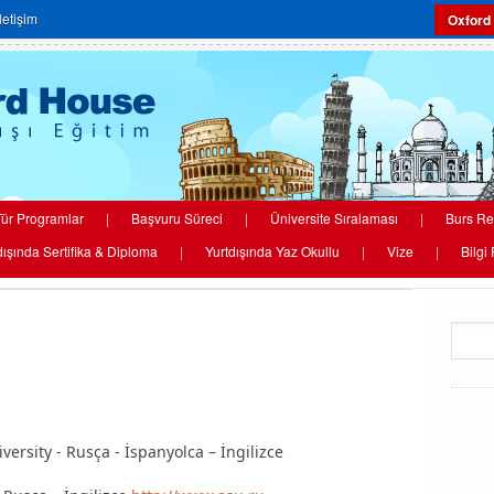
İletişim
Oxford
ür Programlar
|
Başvuru Süreci
|
Üniversite Sıralaması
|
Burs Re
dışında Sertifika & Diploma
|
Yurtdışında Yaz Okullu
|
Vize
|
Bilgi
versity - Rusça - İspanyolca – İngilizce