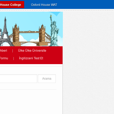
 House College
Oxford House WAT
hberi
|
Ülke Ülke Üniversite
 Formu
|
İngilizceni Test Et