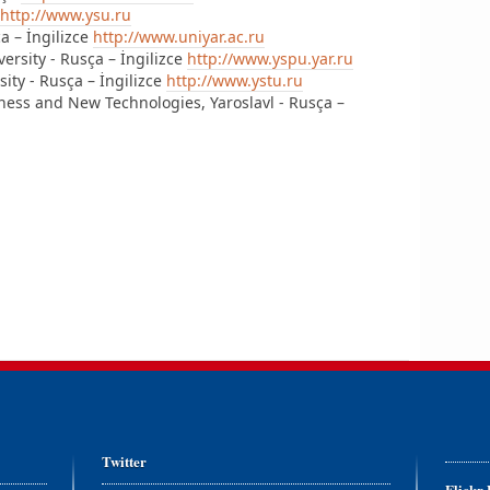
http://www.ysu.ru
ça – İngilizce
http://www.uniyar.ac.ru
versity - Rusça – İngilizce
http://www.yspu.yar.ru
sity - Rusça – İngilizce
http://www.ystu.ru
siness and New Technologies, Yaroslavl - Rusça –
Twitter
Flickr