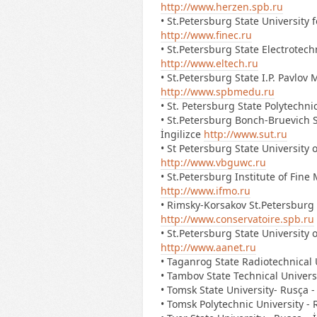
http://www.herzen.spb.ru
• St.Petersburg State University 
http://www.finec.ru
• St.Petersburg State Electrotechn
http://www.eltech.ru
• St.Petersburg State I.P. Pavlov 
http://www.spbmedu.ru
• St. Petersburg State Polytechni
• St.Petersburg Bonch-Bruevich S
İngilizce
http://www.sut.ru
• St Petersburg State Universit
http://www.vbguwc.ru
• St.Petersburg Institute of Fine
http://www.ifmo.ru
• Rimsky-Korsakov St.Petersburg 
http://www.conservatoire.spb.ru
• St.Petersburg State University 
http://www.aanet.ru
• Taganrog State Radiotechnical U
• Tambov State Technical Universi
• Tomsk State University- Rusça 
• Tomsk Polytechnic University - 