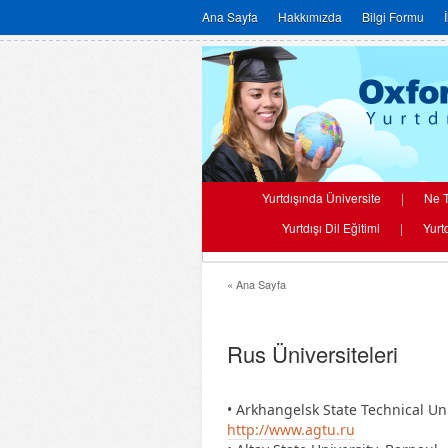
Ana Sayfa
Hakkımızda
Bilgi Formu
Yurtdışında Üniversite
|
Ne T
Yurtdışı Dil Eğitimi
|
Yurt
« Ana Sayfa
Rus Üniversiteleri
• Arkhangelsk State Technical Uni
http://www.agtu.ru