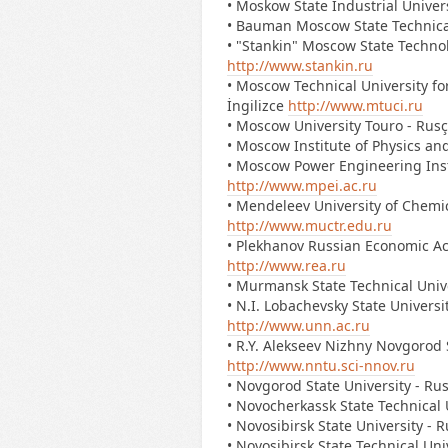
• Moskow State Industrial Univers
• Bauman Moscow State Technical 
• "Stankin" Moscow State Technolo
http://www.stankin.ru
• Moscow Technical University f
İngilizce
http://www.mtuci.ru
• Moscow University Touro - Rusç
• Moscow Institute of Physics an
• Moscow Power Engineering Instit
http://www.mpei.ac.ru
• Mendeleev University of Chemic
http://www.muctr.edu.ru
• Plekhanov Russian Economic Ac
http://www.rea.ru
• Murmansk State Technical Unive
• N.I. Lobachevsky State Universi
http://www.unn.ac.ru
• R.Y. Alekseev Nizhny Novgorod S
http://www.nntu.sci-nnov.ru
• Novgorod State University - Rus
• Novocherkassk State Technical U
• Novosibirsk State University - R
• Novosibirsk State Technical Uni