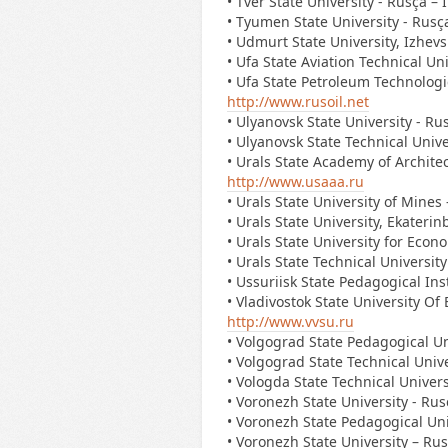
• Tver State University - Rusça – 
• Tyumen State University - Rusça
• Udmurt State University, Izhevs
• Ufa State Aviation Technical Uni
• Ufa State Petroleum Technologic
http://www.rusoil.net
• Ulyanovsk State University - Ru
• Ulyanovsk State Technical Unive
• Urals State Academy of Architec
http://www.usaaa.ru
• Urals State University of Mines 
• Urals State University, Ekaterin
• Urals State University for Econ
• Urals State Technical University
• Ussuriisk State Pedagogical Ins
• Vladivostok State University Of
http://www.vvsu.ru
• Volgograd State Pedagogical Un
• Volgograd State Technical Unive
• Vologda State Technical Univers
• Voronezh State University - Rus
• Voronezh State Pedagogical Uni
• Voronezh State University – Ru