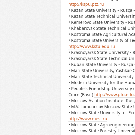
http://kspu.ptz.ru
• Kazan State University - Rusça 
• Kazan State Technical Universit
• Kemerovo State University - Rus
• Khabarovsk State Technical Univ
• Kostroma State Agricultural Ac
• Kostroma State University of Te
http://www.kstu.edu.ru
• Krasnoyarsk State University - 
• Krasnoyarsk State Technical Uni
• Kuban State University - Rusça 
• Mari State University, Yoshkar-
• Mari State Technical University
• Modern University for the Huma
• People's Friendship University o
Çince (Basit)
http://www.pfu.edu
• Moscow Aviation Institute- Rusç
• M.V. Lomonosov Moscow State Un
• Moscow State University for Eco
http://www.mesi.ru
• Moscow State Agroengineering U
• Moscow State Forestry Universit