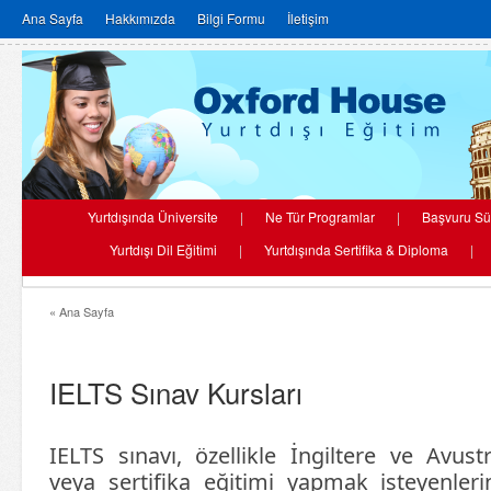
Ana Sayfa
Hakkımızda
Bilgi Formu
İletişim
Yurtdışında Üniversite
|
Ne Tür Programlar
|
Başvuru Sü
Yurtdışı Dil Eğitimi
|
Yurtdışında Sertifika & Diploma
|
« Ana Sayfa
IELTS Sınav Kursları
IELTS sınavı, özellikle İngiltere ve Avustr
veya sertifika eğitimi yapmak isteyenlerin