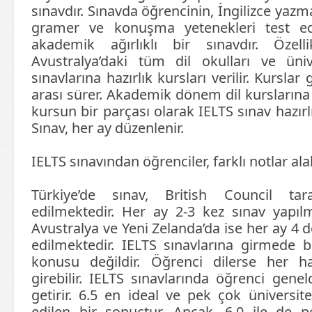
sınavdır. Sınavda öğrencinin, İngilizce yaz
gramer ve konuşma yetenekleri test edil
akademik ağırlıklı bir sınavdır. Özell
Avustralya’daki tüm dil okulları ve üniv
sınavlarına hazırlık kursları verilir. Kursla
arası sürer. Akademik dönem dil kurslarına 
kursun bir parçası olarak IELTS sınav hazırlı
Sınav, her ay düzenlenir.
IELTS sınavından öğrenciler, farklı notlar alab
Türkiye’de sınav, British Council tar
edilmektedir. Her ay 2-3 kez sınav yapılma
Avustralya ve Yeni Zelanda’da ise her ay 4 
edilmektedir. IELTS sınavlarına girmede bel
konusu değildir. Öğrenci dilerse her h
girebilir. IELTS sınavlarında öğrenci gene
getirir. 6.5 en ideal ve pek çok üniversit
edilen bir sonuçtur. Ancak, 6.0 ile de p