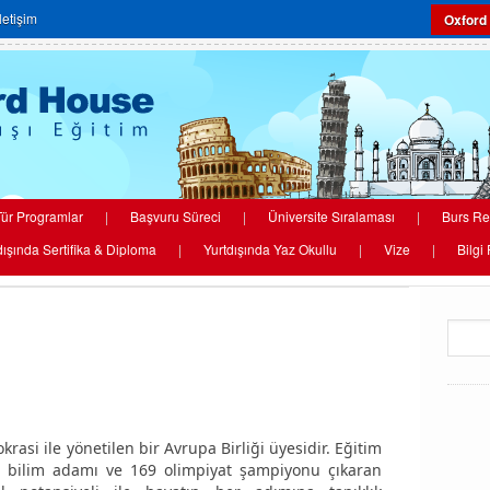
İletişim
Oxford
ür Programlar
|
Başvuru Süreci
|
Üniversite Sıralaması
|
Burs Re
dışında Sertifika & Diploma
|
Yurtdışında Yaz Okullu
|
Vize
|
Bilgi
asi ile yönetilen bir Avrupa Birliği üyesidir. Eğitim
 bilim adamı ve 169 olimpiyat şampiyonu çıkaran