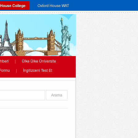
 House College
Oxford House WAT
hberi
|
Ülke Ülke Üniversite
 Formu
|
İngilizceni Test Et