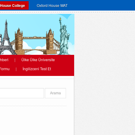
 House College
Oxford House WAT
hberi
|
Ülke Ülke Üniversite
 Formu
|
İngilizceni Test Et