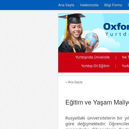
Ana Sayfa
Hakkımızda
Bilgi Formu
Yurtdışında Üniversite
|
Ne T
Yurtdışı Dil Eğitimi
|
Yurt
« Ana Sayfa
Eğitim ve Yaşam Maliye
Rusya’daki üniversitelerin bir y
göre değişmektedir. Öğrencile