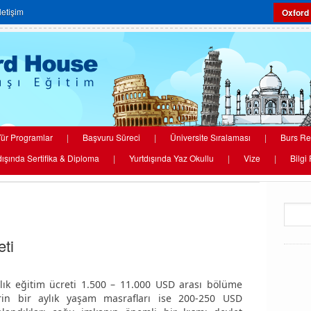
İletişim
Oxford
ür Programlar
|
Başvuru Süreci
|
Üniversite Sıralaması
|
Burs Re
dışında Sertifika & Diploma
|
Yurtdışında Yaz Okullu
|
Vize
|
Bilgi
ti
ıllık eğitim ücreti 1.500 – 11.000 USD arası bölüme
rin bir aylık yaşam masrafları ise 200-250 USD