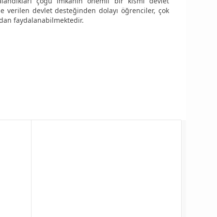
dalandıkları çoğu imkanın önemli bir kısmı devlet
e verilen devlet desteğinden dolayı öğrenciler, çok
rdan faydalanabilmektedir.