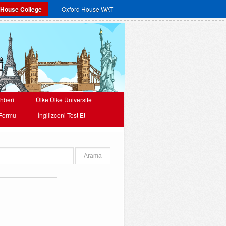
 House College
Oxford House WAT
hberi
|
Ülke Ülke Üniversite
 Formu
|
İngilizceni Test Et