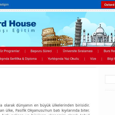
İletişim
Oxford
ür Programlar
|
Başvuru Süreci
|
Üniversite Sıralaması
|
Burs Re
dışında Sertifika & Diploma
|
Yurtdışında Yaz Okullu
|
Vize
|
Bilgi
 olarak dünyanın en büyük ülkelerinden birisidir.
 ülke, Pasifik Okyanusu’nun batı kıyılarında biter.