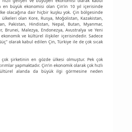
n hızlı gelişen ve büyüyen ekonomisi olarak kabul
 en büyük ekonomisi olan Çin’in 10 yıl içerisinde
e olacağına dair hiçbir kuşku yok. Çin bölgesinde
 ülkeleri olan Kore, Rusya, Moğolistan, Kazakistan,
stan, Pakistan, Hindistan, Nepal, Butan, Myanmar,
ler, Brunei, Malezya, Endonezya, Avustralya ve Yeni
 ekonomik ve kültürel ilişkiler içerisindedir. Sadece
üç” olarak kabul edilen Çin, Türkiye ile de çok sıcak
 çok şirketinin en gözde ülkesi olmuştur. Pek çok
tırımlar yapmaktadır. Çin’in ekonomik olarak çok hızlı
kültürel alanda da büyük ilgi görmesine neden