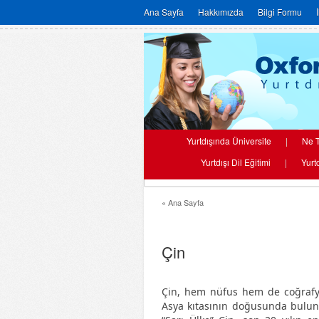
Ana Sayfa
Hakkımızda
Bilgi Formu
Yurtdışında Üniversite
|
Ne T
Yurtdışı Dil Eğitimi
|
Yurt
« Ana Sayfa
Çin
Çin, hem nüfus hem de coğrafya
Asya kıtasının doğusunda bulunan