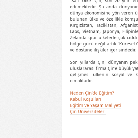
“Sarı Ülke” Çin, son 20 yılın e
edilmektedir. Şu anda dünyanın
dünya ekonomisine yön veren ülk
bulunan ülke ve özellikle komşu
Kırgızistan, Tacikistan, Afgani
Laos, Vietnam, Japonya, Filipin
Zelanda gibi ülkelerle çok ciddi
bölge gücü değil artık “Küresel G
ve dostane ilişkiler içerisindedir.
Son yıllarda Çin, dünyanın pek
uluslararası firma Çin’e büyük ya
gelişmesi ülkenin sosyal ve 
olmaktadır.
Neden Çin'de Eğitim?
Kabul Koşulları
Eğitim ve Yaşam Maliyeti
Çin Üniversiteleri